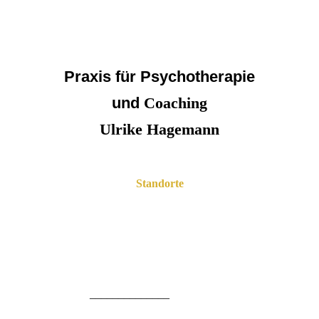
Praxis für Psychotherapie
und
Coaching
Ulrike Hagemann
Standorte
Psychotherapeutische Praxengemeinschaft Hoheluft
Hoheluftchaussee 108 B
20253 Hamburg
______________